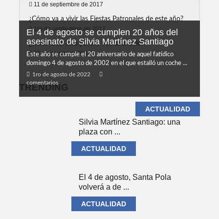
11 de septiembre de 2017
¿Cómo va a vivir las Fiestas Patronales de este año?
1ro de septiembre de 2017
El 4 de agosto se cumplen 20 años del
asesinato de Silvia Martínez Santiago
¿Tiene todo listo para la vuelta al cole?
25 de agosto de 2017
Este año se cumple el 20 aniversario de aquel fatídico
domingo 4 de agosto de 2002 en el que estalló un coche ...
1ro de agosto de 2022
comentarios
TRENDING
ACTUALIDAD
Silvia Martínez Santiago: una
plaza con ...
ACTUALIDAD
El 4 de agosto, Santa Pola
volverá a de ...
ACTUALIDAD