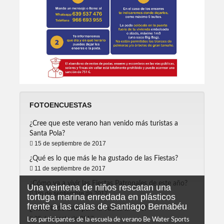
FOTOENCUESTAS
¿Cree que este verano han venido más turistas a
Santa Pola?
15 de septiembre de 2017
¿Qué es lo que más le ha gustado de las Fiestas?
11 de septiembre de 2017
¿Cómo va a vivir las Fiestas Patronales de este año?
Una veintena de niños rescatan una
1ro de septiembre de 2017
tortuga marina enredada en plásticos
frente a las calas de Santiago Bernabéu
¿Tiene todo listo para la vuelta al cole?
25 de agosto de 2017
Los participantes de la escuela de verano Be Water Sports