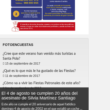
FOTOENCUESTAS
¿Cree que este verano han venido más turistas a
Santa Pola?
15 de septiembre de 2017
¿Qué es lo que más le ha gustado de las Fiestas?
11 de septiembre de 2017
¿Cómo va a vivir las Fiestas Patronales de este año?
1ro de septiembre de 2017
El 4 de agosto se cumplen 20 años del
¿Tiene todo listo para la vuelta al cole?
asesinato de Silvia Martínez Santiago
25 de agosto de 2017
Este año se cumple el 20 aniversario de aquel fatídico
domingo 4 de agosto de 2002 en el que estalló un coche ...