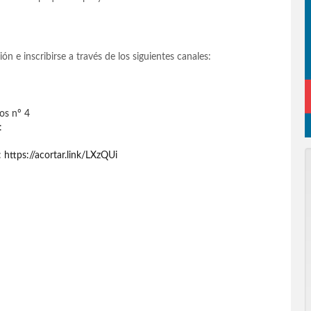
 e inscribirse a través de los siguientes canales:
os nº 4
:
:
https://acortar.link/LXzQUi