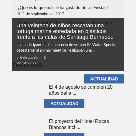
¿Qué es lo que más le ha gustado de las Fiestas?
11 de septiembre de 2017
¿Cómo va a vivir las Fiestas Patronales de este año?
Una veintena de niños rescatan una
1ro de septiembre de 2017
tortuga marina enredada en plásticos
frente a las calas de Santiago Bernabéu
¿Tiene todo listo para la vuelta al cole?
25 de agosto de 2017
Los participantes de la escuela de verano Be Water Sports
detectaron al animal mientras realizaban una ...
6 de agosto
comentarios
TRENDING
ACTUALIDAD
El 4 de agosto se cumplen 20
años del a ...
ACTUALIDAD
El proyecto del Hotel Rocas
Blancas incl ...