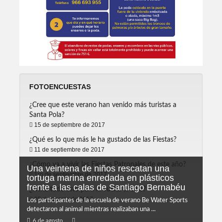
FOTOENCUESTAS
¿Cree que este verano han venido más turistas a
Santa Pola?
15 de septiembre de 2017
¿Qué es lo que más le ha gustado de las Fiestas?
11 de septiembre de 2017
¿Cómo va a vivir las Fiestas Patronales de este año?
Una veintena de niños rescatan una
1ro de septiembre de 2017
tortuga marina enredada en plásticos
frente a las calas de Santiago Bernabéu
¿Tiene todo listo para la vuelta al cole?
25 de agosto de 2017
Los participantes de la escuela de verano Be Water Sports
detectaron al animal mientras realizaban una ...
6 de agosto